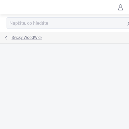
Přejít
na
obsah
Hl
Svíčky WoodWick