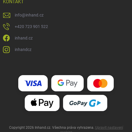
KONTAKT
info
@
inhand.cz
+420 723 901 522
inhand.cz
inhandcz
Copyright 2026
Inhand.cz
. Všechna práva vyhrazena.
Upravit nastavení