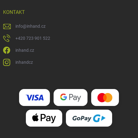
KONTAKT
info
@
inhand.cz
+420 723 901 522
inhand.cz
inhandcz