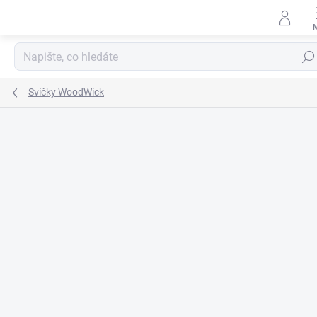
Přejít
na
obsah
Hleda
Svíčky WoodWick